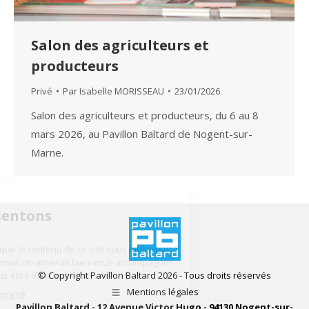
Salon des agriculteurs et
producteurs
Privé
Par
Isabelle MORISSEAU
23/01/2026
Salon des agriculteurs et producteurs, du 6 au 8
mars 2026, au Pavillon Baltard de Nogent-sur-
Marne.
Bienvenue
Nous vous présentons
Les cookies
On a attendu d'être sûrs que le contenu
de ce site vous intéresse avant de vous déranger, mais on
aimerait bien vous accompagner pendant votre visite... Vous êtes
d'accord ?
© Copyright Pavillon Baltard 2026 - Tous droits réservés
Mentions légales
Lire la politique de confidentialité
Pavillon Baltard - 12 Avenue Victor Hugo - 94130 Nogent-sur-