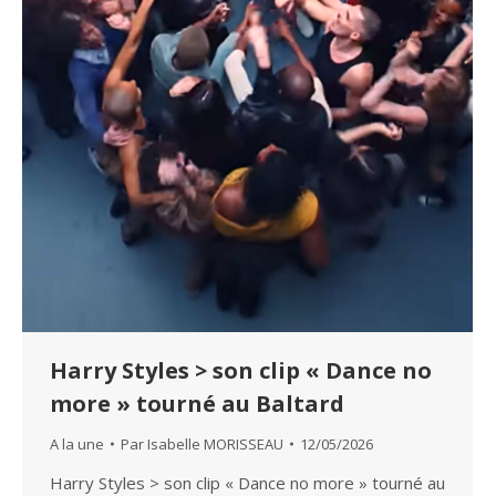
Harry Styles > son clip « Dance no
more » tourné au Baltard
A la une
Par
Isabelle MORISSEAU
12/05/2026
Harry Styles > son clip « Dance no more » tourné au