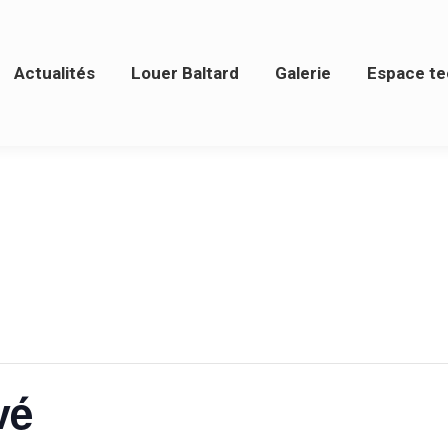
tualités
Louer Baltard
Galerie
Espace techn
Actualités
Louer Baltard
Galerie
Espace te
vé