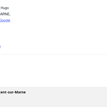
r Hugo
MARNE
,
Google
b
ogent-sur-Marne