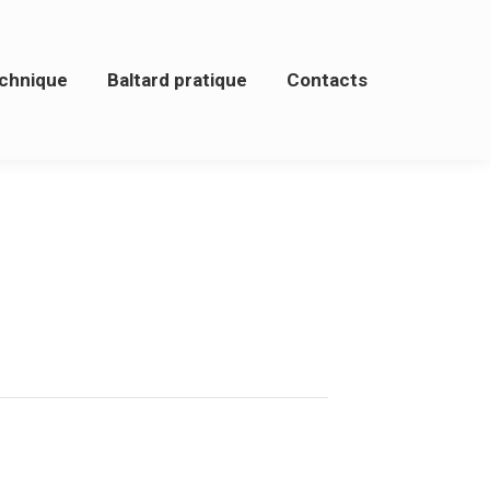
ique
Baltard pratique
Contacts
chnique
Baltard pratique
Contacts