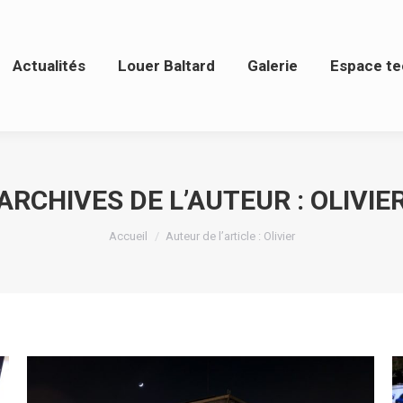
tualités
Louer Baltard
Galerie
Espace techn
Actualités
Louer Baltard
Galerie
Espace te
ARCHIVES DE L’AUTEUR :
OLIVIE
Vous êtes ici :
Accueil
Auteur de l’article : Olivier