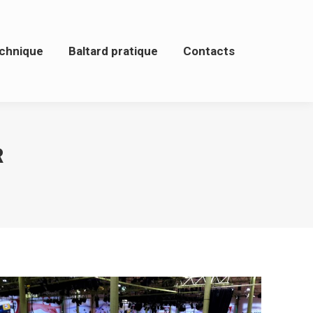
ique
Baltard pratique
Contacts
chnique
Baltard pratique
Contacts
R