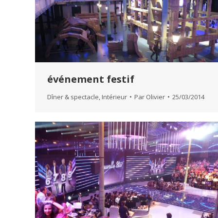
événement festif
Dîner & spectacle
,
Intérieur
Par
Olivier
25/03/2014