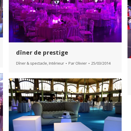
dîner de prestige
Dîner & spectacle
,
Intérieur
Par
Olivier
25/03/2014